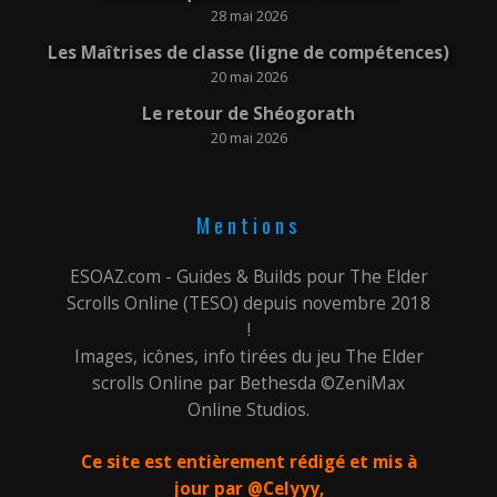
28 mai 2026
Les Maîtrises de classe (ligne de compétences)
20 mai 2026
Le retour de Shéogorath
20 mai 2026
Mentions
ESOAZ.com - Guides & Builds pour The Elder
Scrolls Online (TESO) depuis novembre 2018
!
Images, icônes, info tirées du jeu The Elder
scrolls Online par Bethesda ©ZeniMax
Online Studios.
Ce site est entièrement rédigé et mis à
jour par @Celyyy,