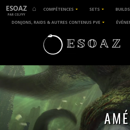
ESOAZ ⌂
COMPÉTENCES
SETS
BUILDS
PAR CELYYY
DONJONS, RAIDS & AUTRES CONTENUS PVE
ÉVÉNE
Guides
&
Builds
pour
The
Elder
Scrolls
Online
AMÉ