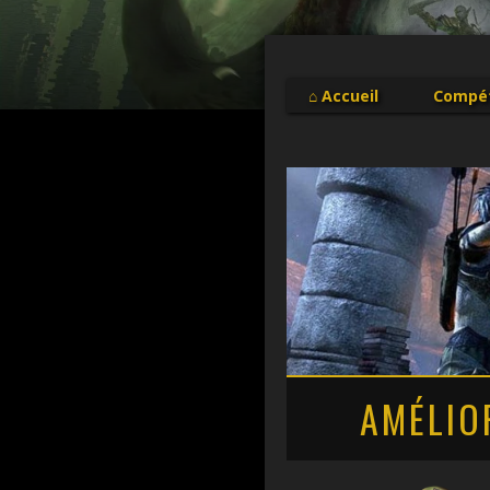
⌂ Accueil
Compé
AMÉLIO