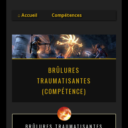
Online
⌂ Accueil
Compétences
BRÛLURES
TRAUMATISANTES
(COMPÉTENCE)
BRÛLURES TRAUMATISANTES