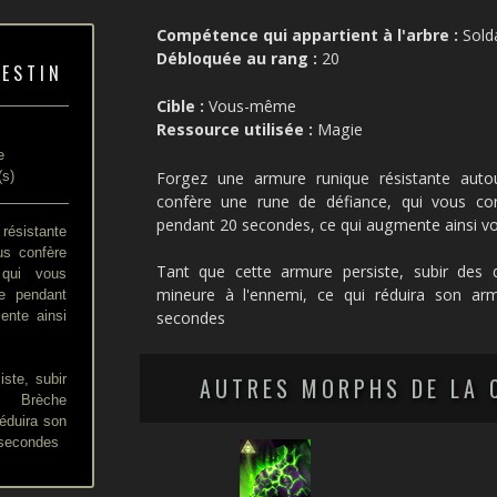
Compétence qui appartient à l'arbre :
Sold
Débloquée au rang :
20
DESTIN
Cible :
Vous-même
Ressource utilisée :
Magie
e
e
(s)
Forgez une armure runique résistante auto
confère une rune de défiance, qui vous co
pendant 20 secondes, ce qui augmente ainsi vo
résistante
us confère
Tant que cette armure persiste, subir des 
 qui vous
mineure à l'ennemi, ce qui réduira son ar
re pendant
ente ainsi
secondes
ste, subir
AUTRES MORPHS DE LA 
a Brèche
réduira son
 secondes