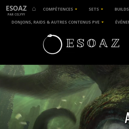
ESOAZ ⌂
COMPÉTENCES
SETS
BUILDS
PAR CELYYY
DONJONS, RAIDS & AUTRES CONTENUS PVE
ÉVÉNE
Guides
&
Builds
pour
The
Elder
Scrolls
Online