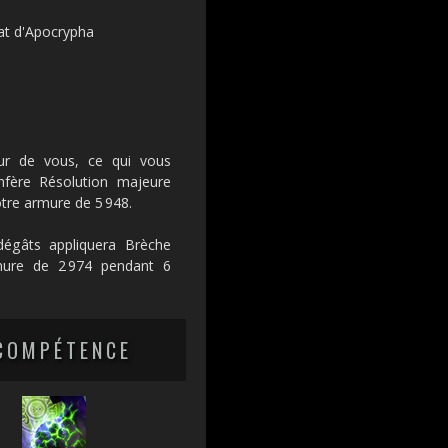
at d'Apocrypha
ur de vous, ce qui vous
nfère Résolution majeure
tre armure de 5 948.
dégâts appliquera Brèche
mure de 2 974 pendant 6
COMPÉTENCE