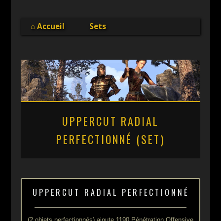
Online
⌂ Accueil
Sets
UPPERCUT RADIAL
PERFECTIONNÉ (SET)
UPPERCUT RADIAL PERFECTIONNÉ
(2 objets perfectionnés) ajoute 1190 Pénétration Offensive