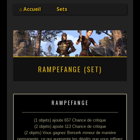
Online
⌂ Accueil
Sets
RAMPEFANGE (SET)
RAMPEFANGE
(1 objets) ajoute 657 Chance de critique
(2 objets) ajoute 113 Chance de critique
(2 objets) Vous gagnez Berserk mineur de manière
permanente, ce qui augmente les dégâts que vous infligez