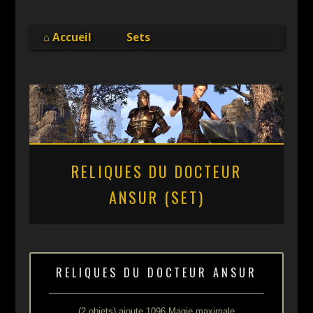
Online
⌂ Accueil
Sets
RELIQUES DU DOCTEUR
ANSUR (SET)
RELIQUES DU DOCTEUR ANSUR
(2 objets) ajoute 1096 Magie maximale